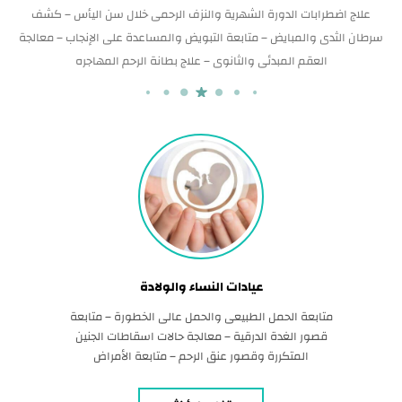
علاج اضطرابات الدورة الشهرية والنزف الرحمى خلال سن اليأس – كشف
سرطان الثدى والمبايض – متابعة التبويض والمساعدة على الإنجاب – معالجة
العقم المبدئى والثانوى – علاج بطانة الرحم المهاجره
عيادات النساء والولادة
متابعة الحمل الطبيعى والحمل عالى الخطورة – متابعة
قصور الغدة الدرقية – معالجة حالات اسقاطات الجنين
المتكررة وقصور عنق الرحم – متابعة الأمراض
المستحدثه مع الحمل – كشف متلازمة داون قبل
الأسبوع الثانى عشر – علاج تكيسات المبايض والاورام