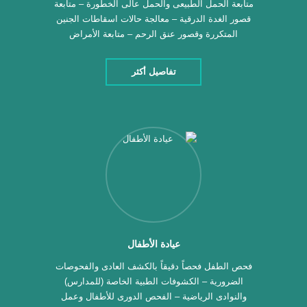
متابعة الحمل الطبيعى والحمل عالى الخطورة – متابعة
قصور الغدة الدرقية – معالجة حالات اسقاطات الجنين
المتكررة وقصور عنق الرحم – متابعة الأمراض
المستحدثه مع الحمل – كشف متلازمة داون قبل
الأسبوع الثانى عشر – علاج تكيسات المبايض والاورام
تفاصيل أكثر
الليفيه – كشف سرطان عنق الرحم وإعطاء اللقاح
الخاص به – متابعة سكر الحمل – معرفة […]
عيادة الأطفال
فحص الطفل فحصاً دقيقاً بالكشف العادى والفحوصات
الضرورية – الكشوفات الطبية الخاصة (للمدارس)
والنوادى الرياضية – الفحص الدورى للأطفال وعمل