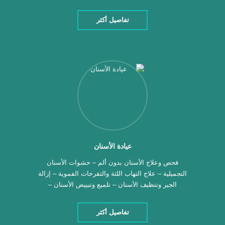
التحاليل اللازمة لمتابعة صحة الطفل – متابعة نمو
الأطفال وحديثى الولادة – عيادة خاصة للأطفال ذوى
تفاصيل أكثر
الحساسية والربو – متابعة الأطفال ذوى الاحتياجات
الخاصة – تخريم الأذن للبنات – علاج الامراض الصدرية
للأطفال – التبول […]
عيادة الأسنان
فحص وعلاج الأسنان بدون ألم – حشوات الأسنان
التجميلية – علاج التهاب اللثة والتقرحات الفموية – إزالة
الجير وتنظيف الأسنان – تلميع وتبييض الأسنان –
تركيبات الأسنان المتحركة والثابتة – تطبيق الفلورايد
لأسنان الأطفال – يوجد لدينا أشعة بانورامية تشخيصية –
تفاصيل أكثر
ابتسامة هوليوود