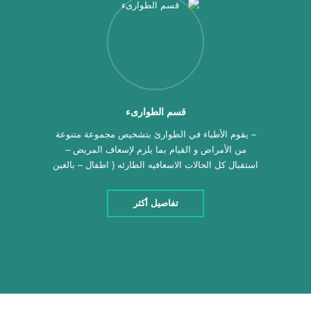
قسم الطوارىء
– يقوم الأطباء في الطوارئ بتشخيص مجموعة متنوعة
من الأمراض و القيام بما يلزم لإسعاف المريض –
استقبال كل الحالات الاسعافيه الطارئه ( اطفال – بالغين
) – ضماد رجال – ضماد نساء – تخطيط قلب – الانعاش
القلبي والرئوي – تركيب القسطره السرّيه والبوليه –
تفاصيل أكثر
القدم السكري – خدمات على مدار 24 ساعه – […]