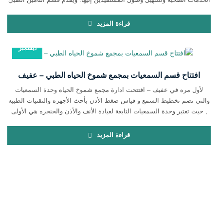
خدماته من خلال شبكة واسعة تضم أكثر من 20 شركة تأمين طبي معتمدة، بما
يتيح للمراجعين خيارات متعددة ويضمن سرعة الإجراءات وسهولة التنسيق مع
قراءة المزيد
[…]
27
ديسمبر
افتتاح قسم السمعيات بمجمع شموخ الحياه الطبي – عفيف
لأول مره في عفيف – افتتحت ادارة مجمع شموخ الحياه وحدة السمعيات
والتي تضم تخطيط السمع و قياس ضغط الأذن بأحث الأجهزه والتقنيات الطبيه
, حيث تعتبر وحدة السمعيات التابعة لعيادة الأنف والأذن والحنجره هي الأولى
من نوعها على مستوى عفيف والمناطق المجاوره ويشرف عليها كادر طبي
مؤهل , حيث اصبح بأمكان العملاء والمراجعين اجراء […]
قراءة المزيد