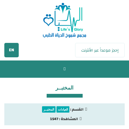
EN
إحجز موعداً عبر الأنترنت
المختبــر
القسم :
العيادات
المختبــر
المشاهدة :
1547