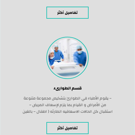
الأسنان المتحركة والثابتة – تطبيق الفلورايد لأسنان
الأطفال – يوجد لدينا أشعة بانورامية تشخيصية –
تفاصيل أكثر
ابتسامة هوليوود
قسم الطوارىء
– يقوم الأطباء في الطوارئ بتشخيص مجموعة متنوعة
من الأمراض و القيام بما يلزم لإسعاف المريض –
استقبال كل الحالات الاسعافيه الطارئه ( اطفال – بالغين
) – ضماد رجال – ضماد نساء – تخطيط قلب – الانعاش
القلبي والرئوي – تركيب القسطره السرّيه والبوليه –
تفاصيل أكثر
القدم السكري – خدمات على مدار 24 ساعه – […]