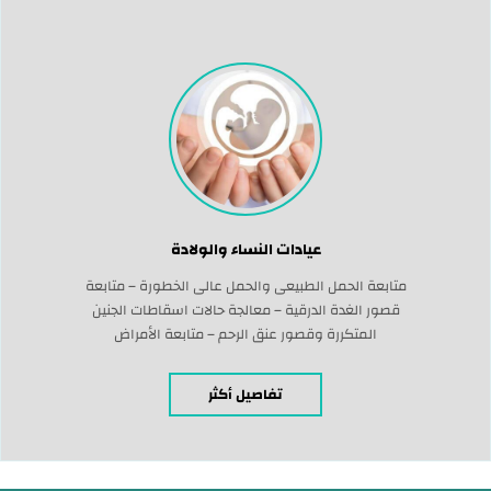
عيادات النساء والولادة
متابعة الحمل الطبيعى والحمل عالى الخطورة – متابعة
قصور الغدة الدرقية – معالجة حالات اسقاطات الجنين
المتكررة وقصور عنق الرحم – متابعة الأمراض
المستحدثه مع الحمل – كشف متلازمة داون قبل
الأسبوع الثانى عشر – علاج تكيسات المبايض والاورام
تفاصيل أكثر
الليفيه – كشف سرطان عنق الرحم وإعطاء اللقاح الخاص
به – متابعة سكر الحمل – معرفة […]